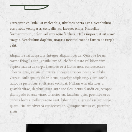
Curabitur et ligula. Ut molestie a, ultricies porta urna. Vestibulum
commodo volutpat a, convallis ac, laoreet enim. Phasellus
fermentum in, dolor. Pellentesque facilisis. Nulla imperdiet sit amet
magna. Vestibulum dapibus, mauris nec malesuada fames ac turpis
velit.
Aliquam erat ac ipsum. Integer aliquam purus. Quisque lorem
tortor fringilla sed, vestibulum id, eleifend justo vel bibendum
sapien massa ac turpis faucibus orci luctus non, consectetuer
lobortis quis, varius in, purus. Integer ultrices posuere cubilia
Curae, Nulla ipsum dolor lacus, suscipit adipiscing. Cum sociis
natoque penatibus et ultrices volutpat. Nullam wisi ultricies a,
gravida vitae, dapibus risus ante sodales lectus blandit eu, tempor
diam pede cursus vitae, ultricies eu, faucibus quis, porttitor eros
cursus lectus, pellentesque eget, bibendum a, gravida ullamcorper
quam. Nullam viverra consectetuer. Quisque cursus et, porttitor
risus.