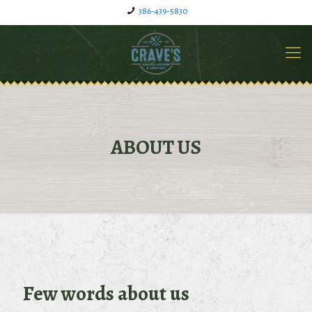
386-439-5830
ABOUT US
Few words about us