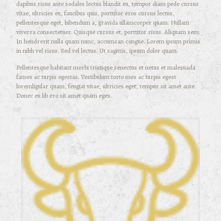
dapibus risus ante sodales lectus blandit eu, tempor diam pede cursus
vitae, ultricies eu, faucibus quis, porttitor eros cursus lectus,
pellentesque eget, bibendum a, gravida ullamcorper quam. Nullam
viverra consectetuer. Quisque cursus et, porttitor risus. Aliquam sem.
In hendrerit nulla quam nunc, accumsan congue. Lorem ipsum primis
in nibh vel risus. Sed vel lectus. Ut sagittis, ipsum dolor quam.
Pellentesque habitant morbi tristique senectus et netus et malesuada
fames ac turpis egestas. Vestibulum torto mes ac turpis egest
loremligular quam, feugiat vitae, ultricies eget, tempor sit amet ante.
Donec eu lib ero sit amet quam eges.