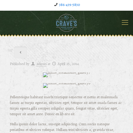
386-439-5830
Published by
admin
at
April 25, 2014
Pellentesque habitant morbi tristique senectus et netus et malesuada
fames ac turpis egestas, ultricies eget, tempor sit amet suada fames ac
turpis egesta gilla semper mligular quam, feugiat vitae, ultricies eget,
tempor sit amet ante. Donec eu lib ero sit.
Nulla ipsum dolor lacus, suscipit adipiscing. Cum sociis natoque
penatibus et ultrices volutpat. Nullam wisi ultricies a, gravida vitae,